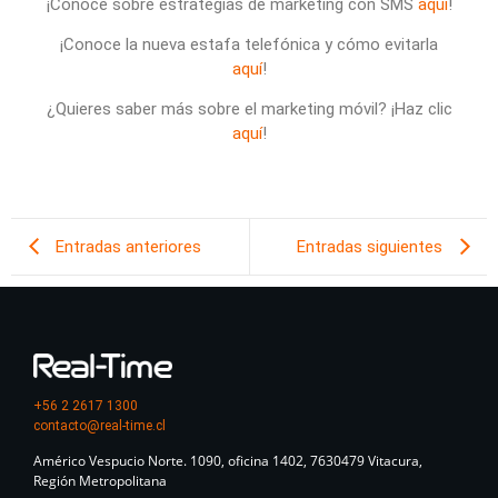
¡Conoce sobre estrategias de marketing con SMS
aquí
!
¡Conoce la nueva estafa telefónica y cómo evitarla
aquí
!
¿Quieres saber más sobre el marketing móvil? ¡Haz clic
aquí
!
Entradas anteriores
Entradas siguientes
+56 2 2617 1300
contacto@real-time.cl
Américo Vespucio Norte. 1090, oficina 1402, 7630479 Vitacura,
Región Metropolitana