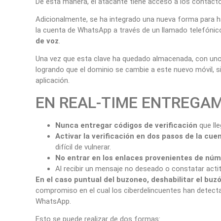
De esta manera, el atacante tiene acceso a los contactos
Adicionalmente, se ha integrado una nueva forma para 
la cuenta de WhatsApp a través de un llamado telefónic
de voz
.
Una vez que esta clave ha quedado almacenada, con unos 
logrando que el dominio se cambie a este nuevo móvil, si
aplicación.
EN REAL-TIME ENTREGAM
Nunca entregar códigos de verificación
que ll
Activar la verificación en dos pasos de la cu
difícil de vulnerar.
No entrar en los enlaces provenientes de nú
Al recibir un mensaje no deseado o constatar act
En el caso puntual del buzoneo,
deshabilitar el bu
compromiso en el cual los ciberdelincuentes han detectad
WhatsApp.
Esto se puede realizar de dos formas: