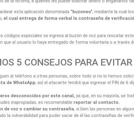
 de la víctima, a quienes les puede solicitar dinero o engañarlos t
hackear esta aplicación denominada
“buzoneo”
, mediante la cual lo
o,
el cual entrega de forma verbal la contraseña de verificaci
códigos especiales se ingresa al buzón de voz para rescatar este có
n que el usuario lo haya entregado de forma voluntaria o a través de
OS 5 CONSEJOS PARA EVITAR
eguen al teléfono a otras personas, sobre todo si no lo hemos solici
enta de WhatsApp
, así el atacante tendrá que ingresar el PIN de 6 
meros desconocidos por este canal,
ya que, en su mayoría, se tra
itudes inapropiadas, es recomendable
reportar al contacto.
zón de voz o cambiar su contraseña
, si bien las personas en algun
o la vulnerabilidad para poder sacar de él las contraseñas de verif