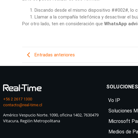
Discando desde el mismo dispositivo ##002#, lo c
Llamar a la compañía telefónica y desactivar el b
Por otro lado, ten en consideración que
WhatsApp advie
Entradas anteriores
SOLUCIONES
+56 2 2617 1300
Vo IP
contacto@real-time.cl
Soluciones Mu
Américo Vespucio Norte. 1090, oficina 1402, 7630479
Vitacura, Región Metropolitana
Microsoft Pa
Medios de P