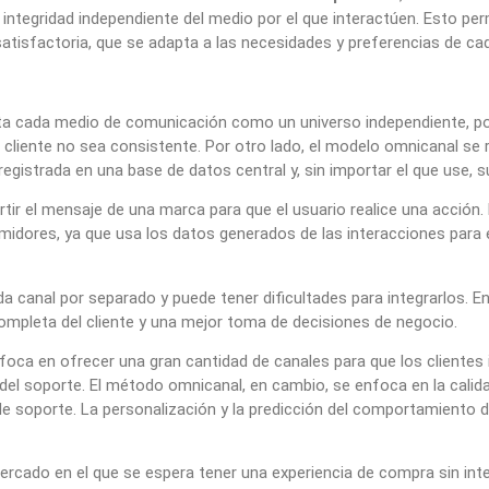
integridad independiente del medio por el que interactúen. Esto p
atisfactoria, que se adapta a las necesidades y preferencias de cad
ta cada medio de comunicación como un universo independiente, por
 cliente no sea consistente. Por otro lado, el modelo omnicanal se r
egistrada en una base de datos central y, sin importar el que use, s
r el mensaje de una marca para que el usuario realice una acción. P
idores, ya que usa los datos generados de las interacciones para e
a canal por separado y puede tener dificultades para integrarlos. 
completa del cliente y una mejor toma de decisiones de negocio.
enfoca en ofrecer una gran cantidad de canales para que los cliente
 del soporte. El método omnicanal, en cambio, se enfoca en la calida
 de soporte. La personalización y la predicción del comportamiento d
rcado en el que se espera tener una experiencia de compra sin inte