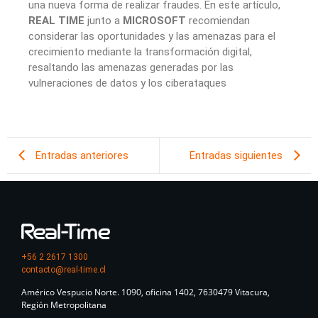
una nueva forma de realizar fraudes. En este artículo,
REAL TIME
junto a
MICROSOFT
recomiendan
considerar las oportunidades y las amenazas para el
crecimiento mediante la transformación digital,
resaltando las amenazas generadas por las
vulneraciones de datos y los ciberataques
Entradas anteriores
Entradas siguientes
+56 2 2617 1300
contacto@real-time.cl
Américo Vespucio Norte. 1090, oficina 1402, 7630479 Vitacura,
Región Metropolitana